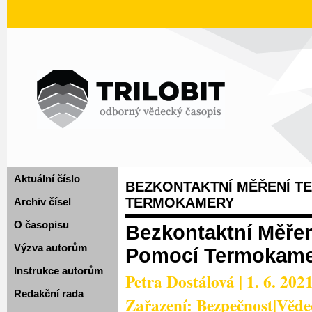
Aktuální číslo
BEZKONTAKTNÍ MĚŘENÍ T
TERMOKAMERY
Archiv čísel
O časopisu
Bezkontaktní Měřen
Výzva autorům
Pomocí Termokame
Instrukce autorům
Petra Dostálová | 1. 6. 202
Redakční rada
Zařazení: Bezpečnost|Vědec