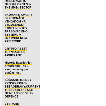
RESILIENCE TO
GLOBAL CRISES IN
THE SMEs SECTOR
SKÚMANIE KVALITY
SILY SIGNÁLU
VZHĽADOM NA
VZDIALENOSŤ
KOMPONENTOV
TRASOVACIEHO
SYSTÉMU V
UZATVORENOM
PRIESTORE
CRYPTO-ASSET
TRANSACTION
ARBITRAGE
Historie bezpilotních
prostředků – od 2.
světové války po
současnost
SÚČASNÉ TRENDY
PROSTRIEDKOV
SEBAOBRANY/CURRENT
TRENDS IN THE USE
OF MEANS OF SELF-
DEFENCE
VYBRANÉ