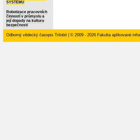
SYSTÉMU
Robotizace pracovních
činností v průmyslu a
její dopady na kulturu
bezpečnosti
Odborný vědecký časopis Trilobit | © 2009 - 2026
Fakulta aplikované inf