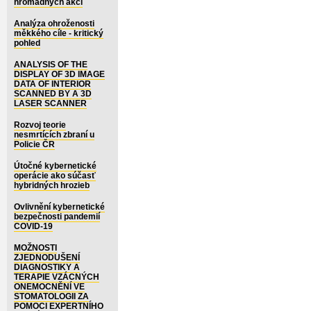
hromadných akcí
Analýza ohroženosti
měkkého cíle - kritický
pohled
ANALYSIS OF THE
DISPLAY OF 3D IMAGE
DATA OF INTERIOR
SCANNED BY A 3D
LASER SCANNER
Rozvoj teorie
nesmrtících zbraní u
Policie ČR
Útočné kybernetické
operácie ako súčasť
hybridných hrozieb
Ovlivnění kybernetické
bezpečnosti pandemií
COVID-19
MOŽNOSTI
ZJEDNODUŠENÍ
DIAGNOSTIKY A
TERAPIE VZÁCNÝCH
ONEMOCNĚNÍ VE
STOMATOLOGII ZA
POMOCI EXPERTNÍHO