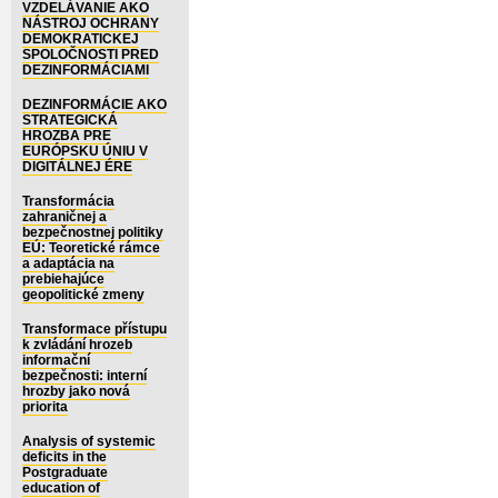
VZDELÁVANIE AKO
NÁSTROJ OCHRANY
DEMOKRATICKEJ
SPOLOČNOSTI PRED
DEZINFORMÁCIAMI
DEZINFORMÁCIE AKO
STRATEGICKÁ
HROZBA PRE
EURÓPSKU ÚNIU V
DIGITÁLNEJ ÉRE
Transformácia
zahraničnej a
bezpečnostnej politiky
EÚ: Teoretické rámce
a adaptácia na
prebiehajúce
geopolitické zmeny
Transformace přístupu
k zvládání hrozeb
informační
bezpečnosti: interní
hrozby jako nová
priorita
Analysis of systemic
deficits in the
Postgraduate
education of