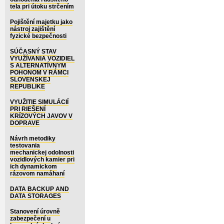
tela pri útoku strčením
Pojištění majetku jako
nástroj zajištění
fyzické bezpečnosti
SÚČASNÝ STAV
VYUŽÍVANIA VOZIDIEL
S ALTERNATÍVNYM
POHONOM V RÁMCI
SLOVENSKEJ
REPUBLIKE
VYUŽITIE SIMULÁCIÍ
PRI RIEŠENÍ
KRÍZOVÝCH JAVOV V
DOPRAVE
Návrh metodiky
testovania
mechanickej odolnosti
vozidlových kamier pri
ich dynamickom
rázovom namáhaní
DATA BACKUP AND
DATA STORAGES
Stanovení úrovně
zabezpečení u