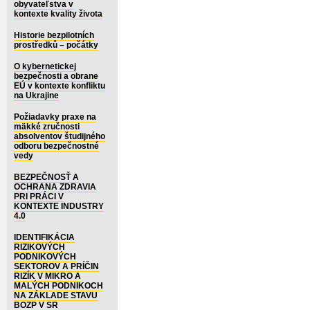
obyvateľstva v
kontexte kvality života
Historie bezpilotních
prostředků – počátky
O kybernetickej
bezpečnosti a obrane
EÚ v kontexte konfliktu
na Ukrajine
Požiadavky praxe na
mäkké zručnosti
absolventov študijného
odboru bezpečnostné
vedy
BEZPEČNOSŤ A
OCHRANA ZDRAVIA
PRI PRÁCI V
KONTEXTE INDUSTRY
4.0
IDENTIFIKÁCIA
RIZIKOVÝCH
PODNIKOVÝCH
SEKTOROV A PRÍČIN
RIZÍK V MIKRO A
MALÝCH PODNIKOCH
NA ZÁKLADE STAVU
BOZP V SR