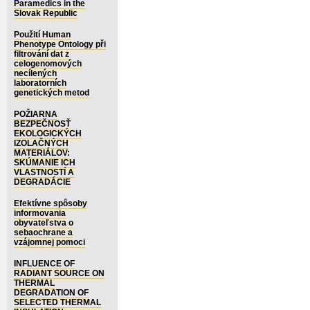
Paramedics in the
Slovak Republic
Použití Human
Phenotype Ontology při
filtrování dat z
celogenomových
necílených
laboratorních
genetických metod
POŽIARNA
BEZPEČNOSŤ
EKOLOGICKÝCH
IZOLAČNÝCH
MATERIÁLOV:
SKÚMANIE ICH
VLASTNOSTÍ A
DEGRADÁCIE
Efektívne spôsoby
informovania
obyvateľstva o
sebaochrane a
vzájomnej pomoci
INFLUENCE OF
RADIANT SOURCE ON
THERMAL
DEGRADATION OF
SELECTED THERMAL