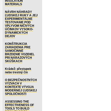
INSULATION
MATERIALS
NÁVRH NÁHRADY
ĽUDSKEJ RUKY A JEJ
EXPERIMENTÁLNE
TESTOVANIE POD
VPLYVOM NIČIVÝCH
ÚČINKOV VYSOKO-
DYNAMICKÝCH
DEJOV
KONŠTRUKCIA
ZARIADENIA PRE
SAMOČINNÉ
BRZDENIE VOZIDIEL
PRI NÁRAZOVÝCH
SKÚŠKACH
Krádež: přestupek
nebo trestný čin
O BEZPEČNOSTNÝCH
VÝZVACH V
KONTEXTE VÝVOJA
MODERNEJ ĽUDSKEJ
SPOLOČNOSTI
ASSESSING THE
EFFECTIVENESS OF
TOOLS TO BUILD