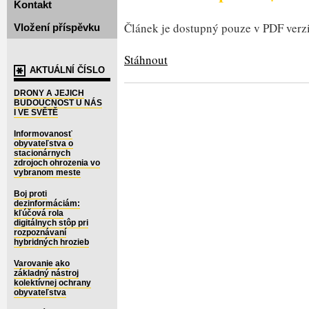
Kontakt
Článek je dostupný pouze v PDF verzi
Vložení příspěvku
Stáhnout
AKTUÁLNÍ ČÍSLO
DRONY A JEJICH
BUDOUCNOST U NÁS
I VE SVĚTĚ
Informovanosť
obyvateľstva o
stacionárnych
zdrojoch ohrozenia vo
vybranom meste
Boj proti
dezinformáciám:
kľúčová rola
digitálnych stôp pri
rozpoznávaní
hybridných hrozieb
Varovanie ako
základný nástroj
kolektívnej ochrany
obyvateľstva