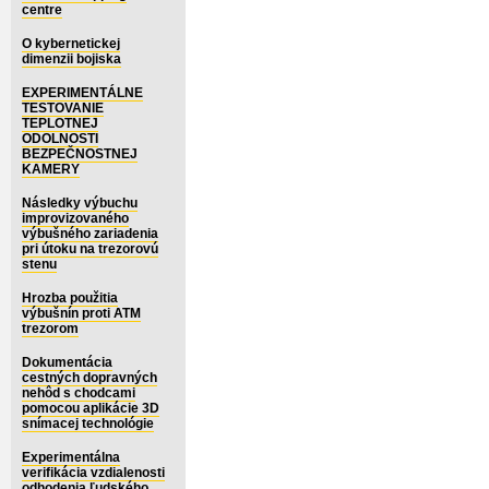
centre
O kybernetickej
dimenzii bojiska
EXPERIMENTÁLNE
TESTOVANIE
TEPLOTNEJ
ODOLNOSTI
BEZPEČNOSTNEJ
KAMERY
Následky výbuchu
improvizovaného
výbušného zariadenia
pri útoku na trezorovú
stenu
Hrozba použitia
výbušnín proti ATM
trezorom
Dokumentácia
cestných dopravných
nehôd s chodcami
pomocou aplikácie 3D
snímacej technológie
Experimentálna
verifikácia vzdialenosti
odhodenia ľudského