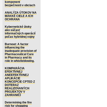
komponent
bezpečnosti v obciach
ANALÝZA ÚTOKOV NA
MÄKKÉ CIELE A ICH
OCHRANA
Kybernetické útoky
ako súčasť
informačných operácií
počas hybridnej vojny
Burnout: A factor
influencing the
inadequate provision of
Pharmaceutical Care
in Pharmacy and its
role in whistleblowing.
KOMPARÁCIA
EFEKTÍVNEJ
ANEEFEKTÍVNEJ
APLIKÁCIE
KONCEPCIE CPTED Z
DOTERAZ
REALIZOVANÝCH
PROJEKTOV V
ZAHRANIČÍ
Determining the fire
risk for shopping