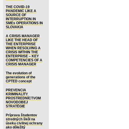
THE COVID-19
PANDEMIC LIKE A
SOURCE OF
INTERRUPTION IN
SMEs OPERATIONS IN
SLOVAKIA
A CRISIS MANAGER
LIKE THE HEAD OF
THE ENTERPRISE
WHEN RESOLVING A
CRISIS WITHIN THE
ENTERPRISE – KEY
COMPETENCIES OF A
CRISIS MANAGER
The evolution of
generations of the
CPTED concept
PREVENCIA
KRIMINALITY
PROSTREDNÍCTVOM
NOVODOBEJ
STRATÉGIE
Príprava študentov
stredných škôl na
úseku civilnej ochrany
ako dôležitý