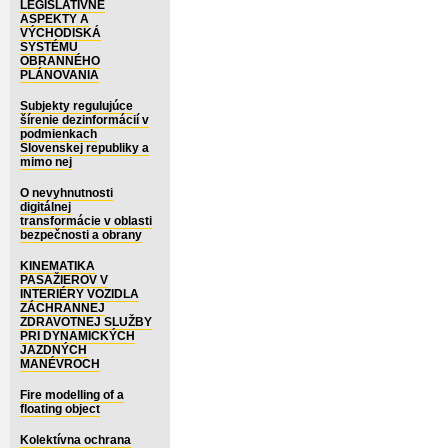
LEGISLATÍVNE
ASPEKTY A
VÝCHODISKÁ
SYSTÉMU
OBRANNÉHO
PLÁNOVANIA
Subjekty regulujúce
šírenie dezinformácií v
podmienkach
Slovenskej republiky a
mimo nej
O nevyhnutnosti
digitálnej
transformácie v oblasti
bezpečnosti a obrany
KINEMATIKA
PASAŽIEROV V
INTERIÉRY VOZIDLA
ZÁCHRANNEJ
ZDRAVOTNEJ SLUŽBY
PRI DYNAMICKÝCH
JAZDNÝCH
MANÉVROCH
Fire modelling of a
floating object
Kolektívna ochrana